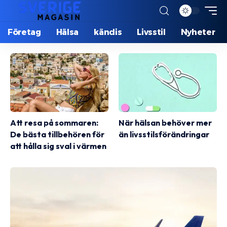
Företag
Hälsa
kändis
Livsstil
Nyheter
Att resa på sommaren:
När hälsan behöver mer
De bästa tillbehören för
än livsstilsförändringar
att hålla sig sval i värmen