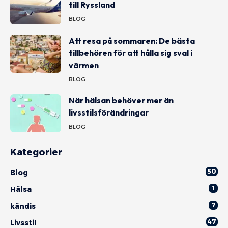
till Ryssland
BLOG
Att resa på sommaren: De bästa
tillbehören för att hålla sig sval i
värmen
BLOG
När hälsan behöver mer än
livsstilsförändringar
BLOG
Kategorier
50
Blog
1
Hälsa
7
kändis
47
Livsstil