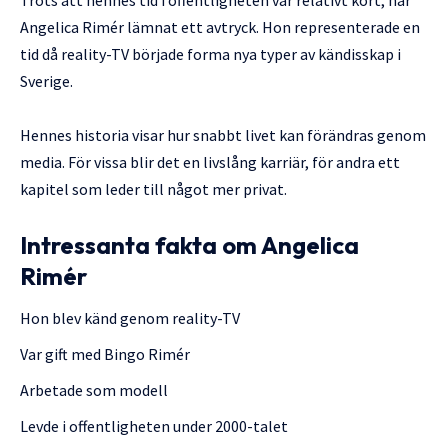
Trots att hennes tid i offentligheten var relativt kort, har
Angelica Rimér lämnat ett avtryck. Hon representerade en
tid då reality-TV började forma nya typer av kändisskap i
Sverige.
Hennes historia visar hur snabbt livet kan förändras genom
media. För vissa blir det en livslång karriär, för andra ett
kapitel som leder till något mer privat.
Intressanta fakta om Angelica
Rimér
Hon blev känd genom reality-TV
Var gift med Bingo Rimér
Arbetade som modell
Levde i offentligheten under 2000-talet