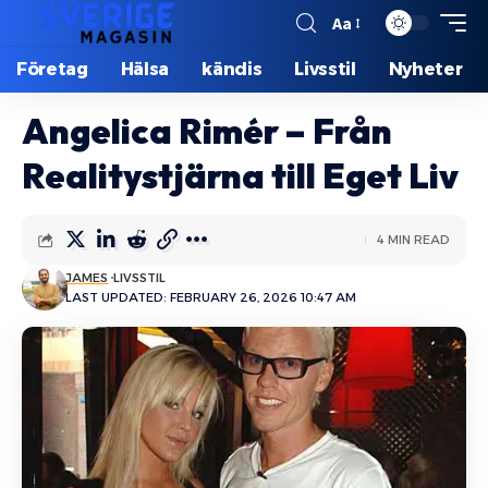
Aa
Företag
Hälsa
kändis
Livsstil
Nyheter
Angelica Rimér – Från
Realitystjärna till Eget Liv
4 MIN READ
JAMES
LIVSSTIL
LAST UPDATED: FEBRUARY 26, 2026 10:47 AM