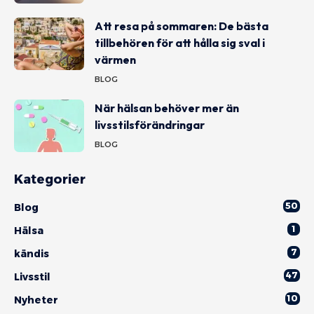
Att resa på sommaren: De bästa
tillbehören för att hålla sig sval i
värmen
BLOG
När hälsan behöver mer än
livsstilsförändringar
BLOG
Kategorier
50
Blog
1
Hälsa
7
kändis
47
Livsstil
10
Nyheter