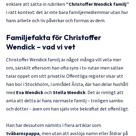
enklare att sätta in rubriken
“Christoffer Wendick familj”
i rätt kontext: det är inte bara familjemedlemmar utan hur
hans arbete och liv påverkar och formas av dem.
Familjefakta för Christoffer
Wendick – vad vi vet
Christoffer Wendick familj är något många vill veta mer
om, särskilt eftersom han ofta syns i tv-rutan men sällan
talar öppet om sitt privatliv. Offentliga register visar att
han bor i Stockholm, i området Årsta, där han delar hushåll
med
Eva Wendick
och
Stella Wendick
. Det är rimligt att
anta att detta är hans närmaste familj – troligen sambo
och dotter – även om han själv inte bekräftat det offentligt.
Han har dessutom nämnts i flera artiklar som
tvåbarnspappa
, men utan att avslöja namn eller åldrar på