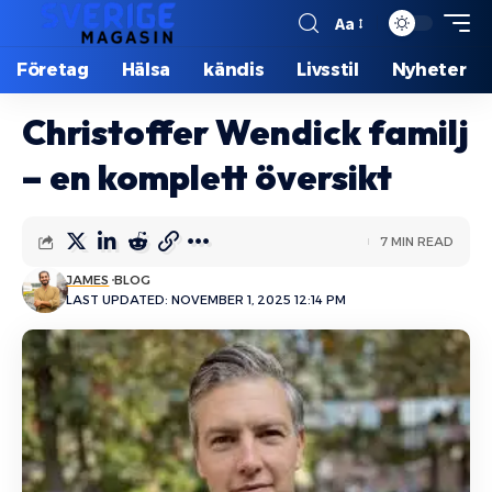
Aa
Företag
Hälsa
kändis
Livsstil
Nyheter
Christoffer Wendick familj
– en komplett översikt
7 MIN READ
JAMES
BLOG
LAST UPDATED: NOVEMBER 1, 2025 12:14 PM