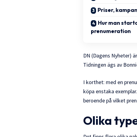
Priser, kampan
Hur man starta
prenumeration
DN (Dagens Nyheter) är
Tidningen ägs av Bonnie
I korthet: med en prenum
köpa enstaka exemplar. 
beroende på vilket pren
Olika typ
Det finns flera olika p