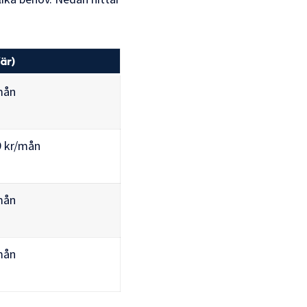
är)
mån
9 kr/mån
mån
mån