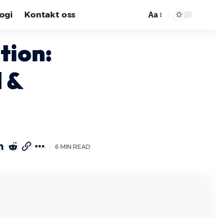
Aa
ogi
Kontakt oss
tion:
d &
6 MIN READ