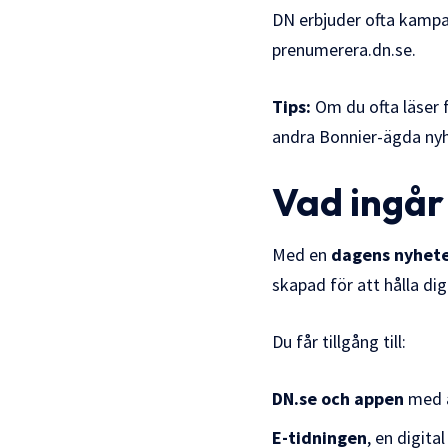
DN erbjuder ofta kampanj
prenumerera.dn.se
.
Tips:
Om du ofta läser f
andra Bonnier-ägda nyh
Vad ingår
Med en
dagens nyhete
skapad för att hålla di
Du får tillgång till:
DN.se och appen
med al
E-tidningen
, en digita