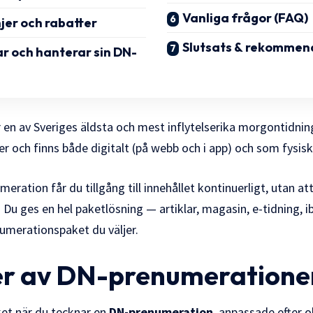
Vanliga frågor (FAQ)
jer och rabatter
Slutsats & rekommen
r och hanterar sin DN-
 en av Sveriges äldsta och mest inflytelserika morgontidnin
r och finns både digitalt (på webb och i app) och som fysisk
eration får du tillgång till innehållet kontinuerligt, utan a
Du ges en hel paketlösning — artiklar, magasin, e-tidning, i
umerationspaket du väljer.
er av DN-prenumeratione
aket när du tecknar en
DN-prenumeration
, anpassade efter o