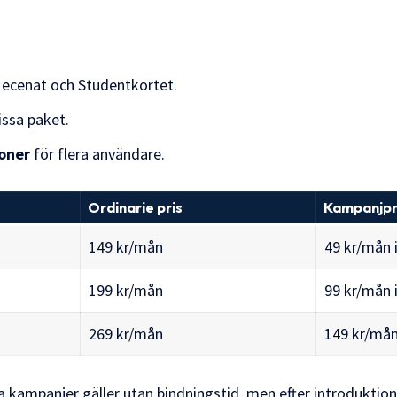
ecenat och Studentkortet.
issa paket.
oner
för flera användare.
Ordinarie pris
Kampanjpr
149 kr/mån
49 kr/mån 
199 kr/mån
99 kr/mån 
269 kr/mån
149 kr/mån
a kampanjer gäller utan bindningstid, men efter introduktio