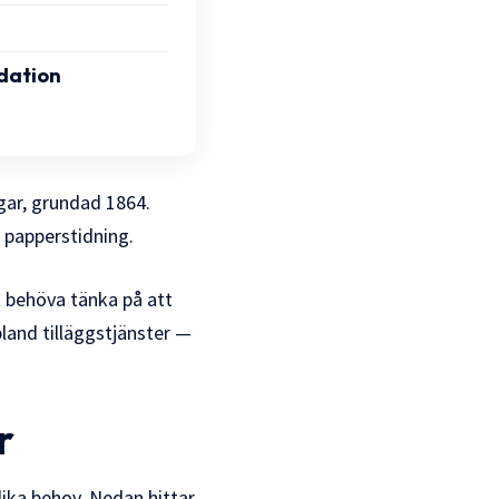
dation
gar, grundad 1864.
 papperstidning.
tt behöva tänka på att
bland tilläggstjänster —
r
lika behov. Nedan hittar