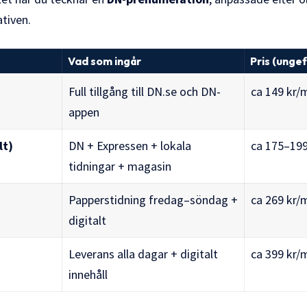
ativen.
Vad som ingår
Pris (ungef
Full tillgång till DN.se och DN-
ca 149 kr/
appen
lt)
DN + Expressen + lokala
ca 175–19
tidningar + magasin
Papperstidning fredag–söndag +
ca 269 kr/
digitalt
Leverans alla dagar + digitalt
ca 399 kr/
innehåll