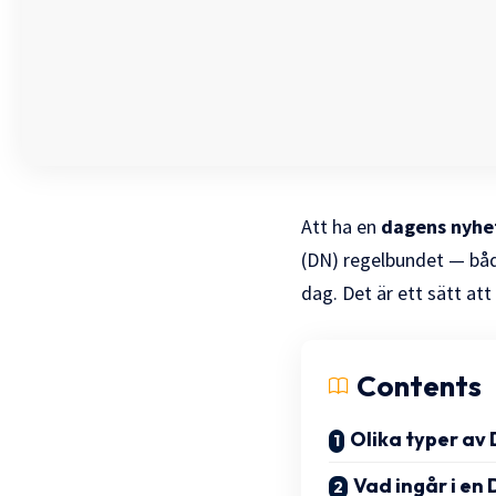
Att ha en
dagens nyhe
(DN) regelbundet — båd
dag. Det är ett sätt att 
Contents
Olika typer av
Vad ingår i e