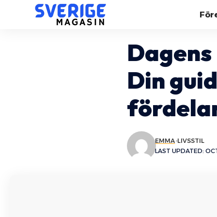
För
Dagens 
Din guid
fördela
EMMA
LIVSSTIL
LAST UPDATED: OCT