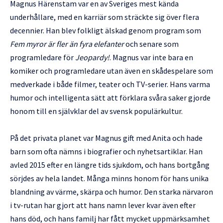
Magnus Härenstam var en av Sveriges mest kända
underhållare, med en karriär som sträckte sig över flera
decennier. Han blev folkligt älskad genom program som
Fem myror är fler än fyra elefanter
och senare som
programledare för
Jeopardy!
. Magnus var inte bara en
komiker och programledare utan även en skådespelare som
medverkade i både filmer, teater och TV-serier. Hans varma
humor och intelligenta sätt att förklara svåra saker gjorde
honom till en självklar del av svensk populärkultur.
På det privata planet var Magnus gift med Anita och hade
barn som ofta nämns i biografier och nyhetsartiklar. Han
avled 2015 efter en längre tids sjukdom, och hans bortgång
sörjdes av hela landet. Många minns honom för hans unika
blandning av värme, skärpa och humor. Den starka närvaron
i tv-rutan har gjort att hans namn lever kvar även efter
hans död, och hans familj har fått mycket uppmärksamhet