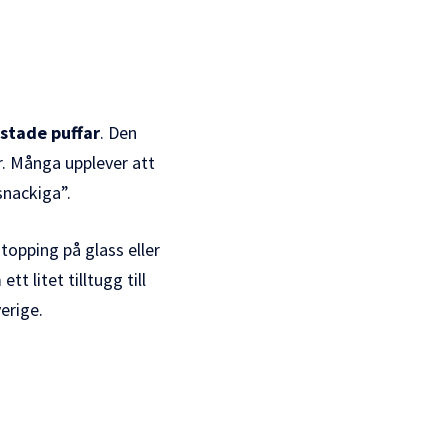
ostade puffar
. Den
r. Många upplever att
snackiga”.
topping på glass eller
 litet tilltugg till
erige.