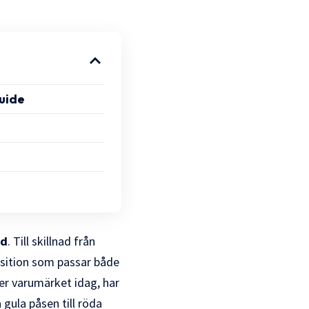
guide
ad
. Till skillnad från
sition som passar både
ger varumärket idag, har
 gula påsen till röda