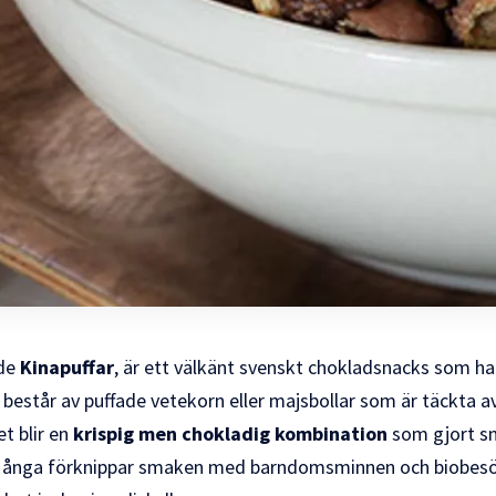
ade
Kinapuffar
, är ett välkänt svenskt chokladsnacks som har
består av puffade vetekorn eller majsbollar som är täckta av
t blir en
krispig men chokladig kombination
som gjort sn
 Många förknippar smaken med barndomsminnen och biobesök