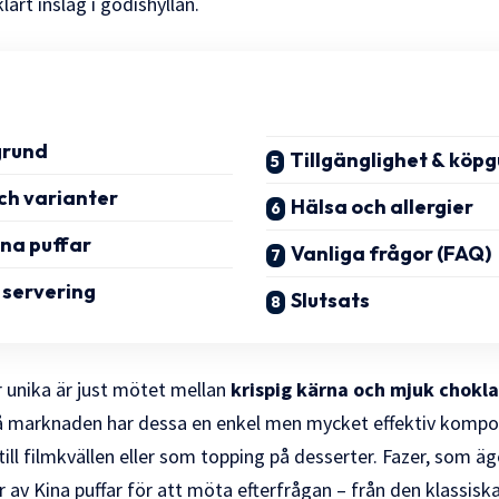
klart inslag i godishyllan.
grund
Tillgänglighet & köp
ch varianter
Hälsa och allergier
ina puffar
Vanliga frågor (FAQ)
 servering
Slutsats
r unika är just mötet mellan
krispig kärna och mjuk chokl
å marknaden har dessa en enkel men mycket effektiv kompo
ll filmkvällen eller som topping på desserter. Fazer, som ä
r av Kina puffar för att möta efterfrågan – från den klassiska