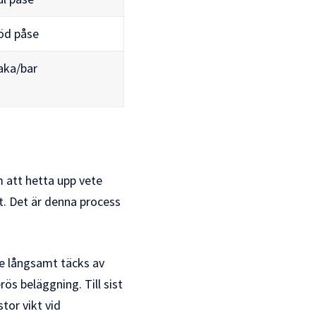
öd påse
aka/bar
m att hetta upp vete
et. Det är denna process
e långsamt täcks av
ös beläggning. Till sist
stor vikt vid