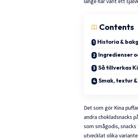
länge har varit ett själv
Contents
Historia & bak
Ingredienser o
Så tillverkas K
Smak, textur &
Det som gör Kina puffa
andra chokladsnacks p
som smågodis, snacks ti
utvecklat olika variante