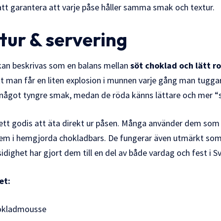
 att garantera att varje påse håller samma smak och textur.
tur & servering
kan beskrivas som en balans mellan
söt choklad och lätt r
tt man får en liten explosion i munnen varje gång man tugga
n något tyngre smak, medan de röda känns lättare och mer “
a ett godis att äta direkt ur påsen. Många använder dem som 
dem i hemgjorda chokladbars. De fungerar även utmärkt som ett
dighet har gjort dem till en del av både vardag och fest i Sv
et:
chokladmousse