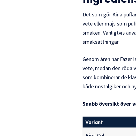
Det som gör Kina puffar 
vete eller majs som puf
smaken. Vanligtvis anvä
smaksättningar.
Genom åren har Fazer la
vete, medan den röda v
som kombinerar de klas
både nostalgiker och n
Snabb översikt över v
Variant
Kina Gul