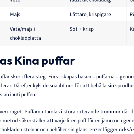
Majs
Lättare, krispigare
R
Vete/majs i
Söt + krisp
K
chokladplatta
kas Kina puffar
ffar sker i flera steg. Först skapas basen – puffarna – geno
nderar. Därefter kyls de snabbt ner för att behålla sin sprödh
lan inuti puffen.
verdraget. Puffarna tumlas i stora roterande trummor där d
metod säkerställer att varje liten puff får en jämn och gener
t chokladen stelnar och behåller sin glans. Fazer lägger också 