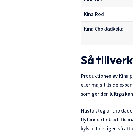
Kina Röd
Kina Chokladkaka
Så tillver
Produktionen av
Kina
pu
eller majs tills de expa
som ger den luftiga käns
Nästa steg är chokladö
flytande choklad. Denna 
kyls allt ner igen så at