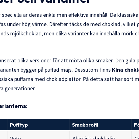
speciella är deras enkla men effektiva innehåll. De klassiska
fas under hög värme. Därefter täcks de med choklad, vilket 
nds mjölkchoklad, men olika varianter kan innehålla mörk ch
nserat olika versioner för att möta olika smaker. Den gula p
arianten bygger på puffad majs. Dessutom finns
Kina chok
siska puffarna med chokladplattor. På detta sätt har sortim
ya generationer.
arianterna:
Pufftyp
Smakprofil
F
Vete
Klassisk chokladig
G