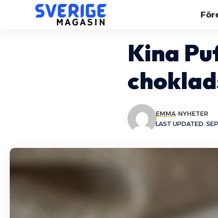
För
Kina Puf
choklad
EMMA
NYHETER
LAST UPDATED: SEPT