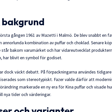
& bakgrund
första gången 1961 av Mazetti i Malmö. De blev snabbt en fa
n annorlunda kombination av puffar och choklad. Senare köp
e står bakom varumärket och har vidareutvecklat produkter
, har blivit en symbol för godiset.
ar dock väckt debatt. På förpackningarna användes tidigare 
kritiserades som stereotypiskt. Fazer valde därför att moder
förändring markerade en ny era för Kina puffar och visade hur
ll nya tider och värderingar.
ser och varianter