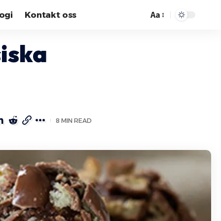
Aa
ogi
Kontakt oss
siska
8 MIN READ