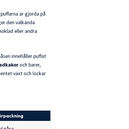
 puffarna är gjorda på
ger den välkända
oklad eller andra
åsen innehåller puffat
ladkakor
och barer,
entet växt och lockar
örpackning
ul påse