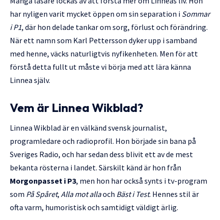
Många läsare lockas av att förstå mer om Linneas liv. Hon
har nyligen varit mycket öppen om sin separation i
Sommar
i P1
, där hon delade tankar om sorg, förlust och förändring.
När ett namn som Karl Pettersson dyker upp i samband
med henne, väcks naturligtvis nyfikenheten. Men för att
förstå detta fullt ut måste vi börja med att lära känna
Linnea själv.
Vem är Linnea Wikblad?
Linnea Wikblad är en välkänd svensk journalist,
programledare och radioprofil. Hon började sin bana på
Sveriges Radio, och har sedan dess blivit ett av de mest
bekanta rösterna i landet. Särskilt känd är hon från
Morgonpasset i P3
, men hon har också synts i tv-program
som
På Spåret
,
Alla mot alla
och
Bäst i Test
. Hennes stil är
ofta varm, humoristisk och samtidigt väldigt ärlig.