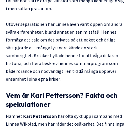
tal där hon satte ord på känslor som många känner igen sig
i men sällan pratar om.
Utöver separationen har Linnea även varit öppen om andra
svåra erfarenheter, bland annat en sen missfall. Hennes
förmåga att tala om det privata på ett naket och ärligt
sätt gjorde att många lyssnare kände en stark
samhörighet. Kritiker hyllade henne för att våga dela sin
historia, och flera beskrev hennes sommarprogram som
både rörande och nödvändigt i en tid då många upplever
ensamhet i sina egna kriser.
Vem är Karl Pettersson? Fakta och
spekulationer
Namnet
Karl Pettersson
har ofta dykt upp i samband med
Linnea Wikblad
, men här råder det osäkerhet. Det finns inga