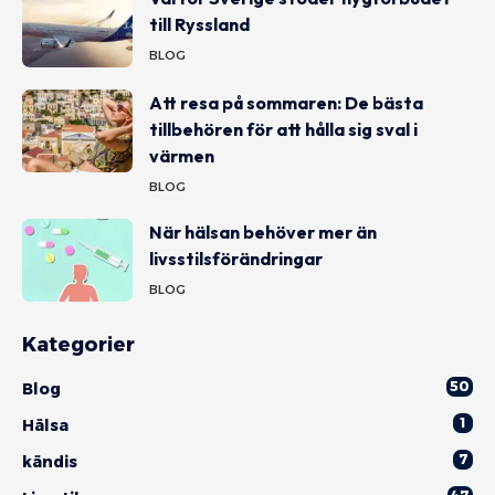
till Ryssland
BLOG
Att resa på sommaren: De bästa
tillbehören för att hålla sig sval i
värmen
BLOG
När hälsan behöver mer än
livsstilsförändringar
BLOG
Kategorier
50
Blog
1
Hälsa
7
kändis