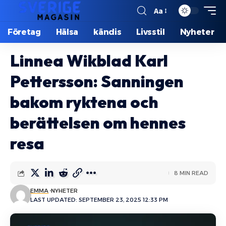
Aa
Företag
Hälsa
kändis
Livsstil
Nyheter
Linnea Wikblad Karl
Pettersson: Sanningen
bakom ryktena och
berättelsen om hennes
resa
8 MIN READ
EMMA
NYHETER
LAST UPDATED: SEPTEMBER 23, 2025 12:33 PM