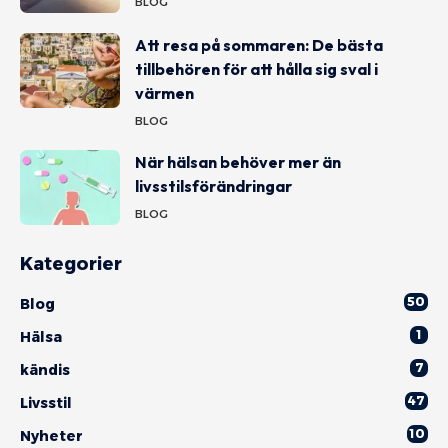
BLOG
Att resa på sommaren: De bästa
tillbehören för att hålla sig sval i
värmen
BLOG
När hälsan behöver mer än
livsstilsförändringar
BLOG
Kategorier
50
Blog
1
Hälsa
7
kändis
47
Livsstil
10
Nyheter