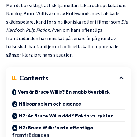
Men det är viktigt att skilja mellan fakta och spekulation.
När dog Bruce Willis är en av Hollywoods mest älskade
skådespelare, känd för sina ikoniska roller i filmer som
Die
Hard
och
Pulp Fiction
. Även om hans offentliga
framträdanden har minskat på senare år på grund av
hälsoskäl, har familjen och officiella källor upprepade
gånger klargjort hans situation.
Contents
Vem är Bruce Willis? En snabb överblick
Hälsoproblem och diagnos
H2: Är Bruce Willis död? Fakta vs. rykten
H2: Bruce Willis’ sista offentliga
framträdanden