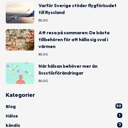
Varför Sverige stöder flygförbudet
till Ryssland
BLOG
Att resa på sommaren: De bästa
tillbehören för att hålla sig sval i
värmen
BLOG
När hälsan behöver mer än
livsstilsförändringar
BLOG
Kategorier
50
Blog
1
Hälsa
7
kändis