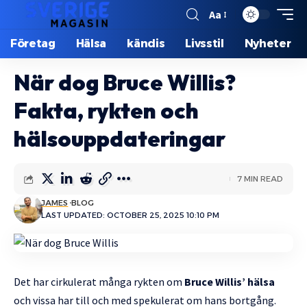
Aa
Företag
Hälsa
kändis
Livsstil
Nyheter
När dog Bruce Willis?
Fakta, rykten och
hälsouppdateringar
7 MIN READ
JAMES
BLOG
LAST UPDATED: OCTOBER 25, 2025 10:10 PM
Det har cirkulerat många rykten om
Bruce Willis’ hälsa
och vissa har till och med spekulerat om hans bortgång.