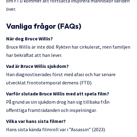
om FTD kommer att fortsätta inspirera människor världen
över.
Vanliga frågor (FAQs)
När dog Bruce Willis?
Bruce Willis är inte död. Rykten har cirkulerat, men familjen
har bekräftat att han lever.
Vad är Bruce Willis sjukdom?
Han diagnostiserades först med afasi och har senare
utvecklat frontotemporal demens (FTD).
Varför slutade Bruce Willis med att spela film?
På grund av sin sjukdom drog han sig tillbaka från
offentliga framträdanden och inspelningar.
Vilka var hans sista filmer?
Hans sista kända filmroll var i ”Assassin” (2023).