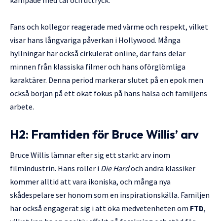
kämpade med tal och uttryck.
Fans och kollegor reagerade med värme och respekt, vilket
visar hans långvariga påverkan i Hollywood. Många
hyllningar har också cirkulerat online, där fans delar
minnen från klassiska filmer och hans oförglömliga
karaktärer. Denna period markerar slutet på en epok men
också början på ett ökat fokus på hans hälsa och familjens
arbete.
H2: Framtiden för Bruce Willis’ arv
Bruce Willis lämnar efter sig ett starkt arv inom
filmindustrin. Hans roller i
Die Hard
och andra klassiker
kommer alltid att vara ikoniska, och många nya
skådespelare ser honom som en inspirationskälla. Familjen
har också engagerat sig i att öka medvetenheten om
FTD
,