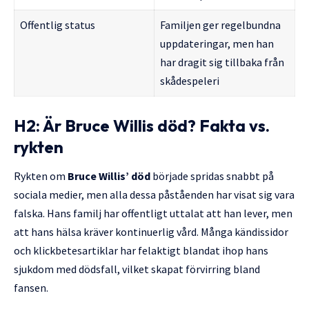
Offentlig status
Familjen ger regelbundna
uppdateringar, men han
har dragit sig tillbaka från
skådespeleri
H2: Är Bruce Willis död? Fakta vs.
rykten
Rykten om
Bruce Willis’ död
började spridas snabbt på
sociala medier, men alla dessa påståenden har visat sig vara
falska. Hans familj har offentligt uttalat att han lever, men
att hans hälsa kräver kontinuerlig vård. Många kändissidor
och klickbetesartiklar har felaktigt blandat ihop hans
sjukdom med dödsfall, vilket skapat förvirring bland
fansen.